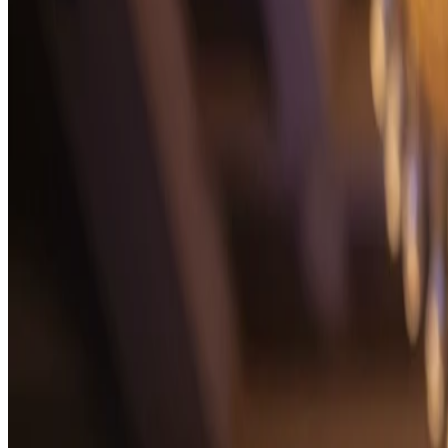
Кешбек до 20%
Крупные Турниры
Горячие
New
Топ
Слоты
Лайв
Краш
Ева Казино (Eva Casino) 🍒 — онлай
Начав путь как небольшой проект энтузиастов, Eva Casino быс
🍒 Игровые Автоматы и Лайв Казино онлайн для России — за
тайтлов и улучшала сервис, опираясь на обратную связь комью
Eva Casino закрепилось в статусе одной из самых популярных 