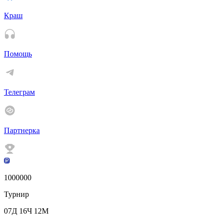
Краш
Помощь
Телеграм
Партнерка
1000000
Турнир
07Д
16Ч
12М