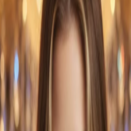
н-слоты и лайв-казино для России
тро превратилось в узнаваемый бренд для игроков, ценящих комф
крепило ориентацию на локальный рынок и современные формат
нити и технологические обновления. Благодаря стабильной рабо
игровых платформ в регионе.