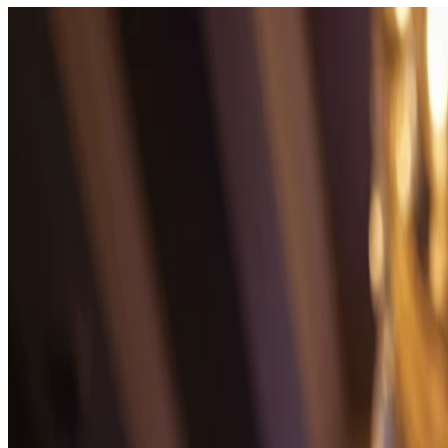
EVA казино
Регистрируйся сейчас и получай максимум выгоды!
забрать бонус
Магазин бонусов
Колесо фортуны