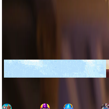
Топ
Смотреть все
83
Лайв выигрыши