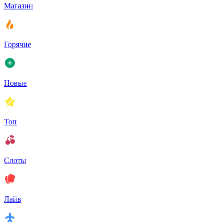
Магазин
Горячие
Новые
Топ
Слоты
Лайв