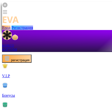
EVA
Вход
Регистрация
КОЛЕСО
ФОРТУНЫ
регистрация
V.I.P
Бонусы